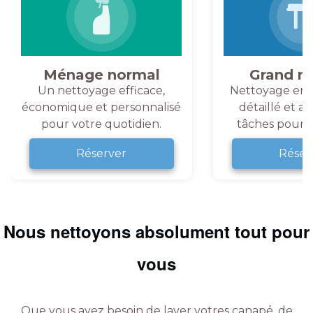
Ménage normal
Grand m
Un nettoyage efficace,
Nettoyage en 
économique et personnalisé
détaillé et a
pour votre quotidien.
tâches pour v
Réserver
Réser
Nous nettoyons absolument tout pour
vous
Que vous ayez besoin de laver votres canapé, de