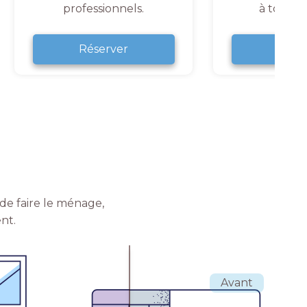
professionnels.
à tout 
Réserver
Rése
de faire le ménage,
nt.