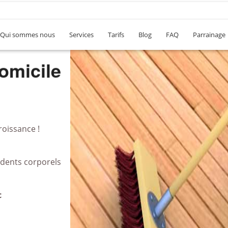
Qui sommes nous
Services
Tarifs
Blog
FAQ
Parrainage
 bureau
roissance !
idents corporels
c