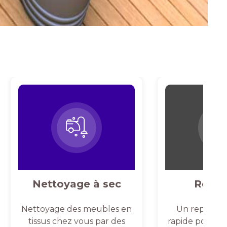
Nettoyage à sec
Repas
Nettoyage des meubles en
Un repassag
tissus chez vous par des
rapide pour un