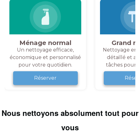
Ménage normal
Grand m
Un nettoyage efficace,
Nettoyage en 
économique et personnalisé
détaillé et a
pour votre quotidien.
tâches pour v
Réserver
Réser
Nous nettoyons absolument tout pour
vous