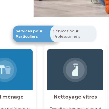
Services pour
Services pour
Particuliers
Professionnels
d ménage
Nettoyage vitres
 en profondeur,
Des vitres impeccables qui