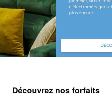
plombier, vitrier, répa
d'électroménagers et
plus encore.
DÉCO
Découvrez nos forfaits