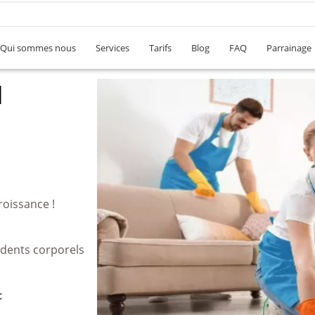
Qui sommes nous
Services
Tarifs
Blog
FAQ
Parrainage
l
roissance !
idents corporels
c