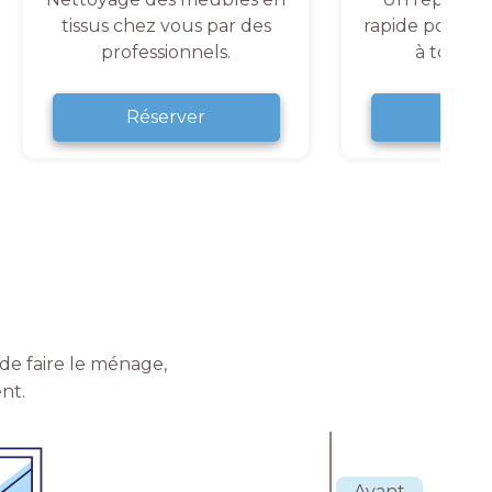
tissus chez vous par des
rapide pour un
professionnels.
à tout 
Réserver
Rése
de faire le ménage,
nt.