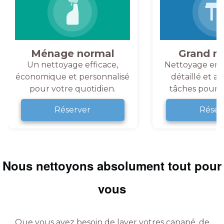
Ménage normal
Grand m
Un nettoyage efficace,
Nettoyage en 
économique et personnalisé
détaillé et a
pour votre quotidien.
tâches pour v
Réserver
Réser
Nous nettoyons absolument tout pour
vous
Que vous ayez besoin de laver votres canapé, de