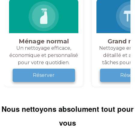
Ménage normal
Grand m
Un nettoyage efficace,
Nettoyage en 
économique et personnalisé
détaillé et a
pour votre quotidien.
tâches pour v
Réserver
Réser
Nous nettoyons absolument tout pour
vous