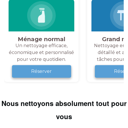
Ménage normal
Grand m
Un nettoyage efficace,
Nettoyage en 
économique et personnalisé
détaillé et a
pour votre quotidien.
tâches pour v
Réserver
Réser
Nous nettoyons absolument tout pour
vous