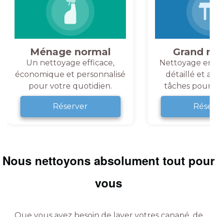
Ménage normal
Grand m
Un nettoyage efficace,
Nettoyage en 
économique et personnalisé
détaillé et a
pour votre quotidien.
tâches pour v
Réserver
Réser
Nous nettoyons absolument tout pour
vous
Que vous ayez besoin de laver votres canapé, de