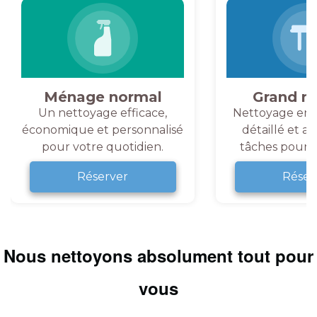
Ménage normal
Grand m
Un nettoyage efficace,
Nettoyage en 
économique et personnalisé
détaillé et a
pour votre quotidien.
tâches pour v
Réserver
Réser
Nous nettoyons absolument tout pour
vous