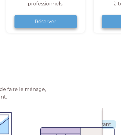
professionnels.
à tout 
Réserver
Rése
de faire le ménage,
nt.