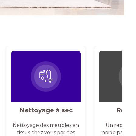
Nettoyage à sec
Repas
Nettoyage des meubles en
Un repassag
tissus chez vous par des
rapide pour un