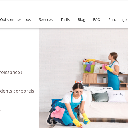
Qui sommes nous
Services
Tarifs
Blog
FAQ
Parrainage
roissance !
idents corporels
c