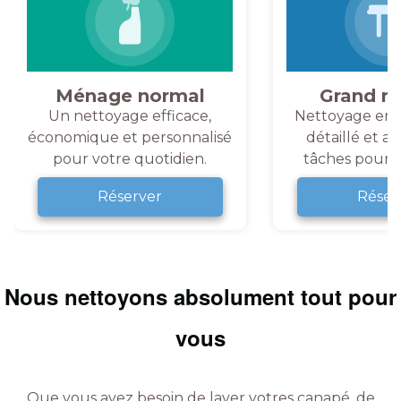
Ménage normal
Grand m
Un nettoyage efficace,
Nettoyage en 
économique et personnalisé
détaillé et a
pour votre quotidien.
tâches pour v
Réserver
Réser
Nous nettoyons absolument tout pour
vous
Que vous ayez besoin de laver votres canapé, de