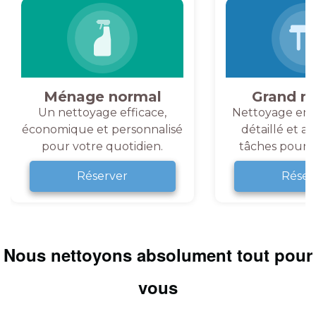
Ménage normal
Grand m
Un nettoyage efficace,
Nettoyage en 
économique et personnalisé
détaillé et a
pour votre quotidien.
tâches pour v
Réserver
Réser
Nous nettoyons absolument tout pour
vous