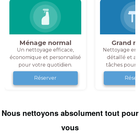
Ménage normal
Grand m
Un nettoyage efficace,
Nettoyage en 
économique et personnalisé
détaillé et a
pour votre quotidien.
tâches pour v
Réserver
Réser
Nous nettoyons absolument tout pour
vous