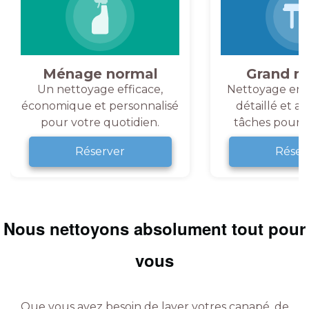
Ménage normal
Grand m
Un nettoyage efficace,
Nettoyage en 
économique et personnalisé
détaillé et a
pour votre quotidien.
tâches pour v
Réserver
Réser
Nous nettoyons absolument tout pour
vous
Que vous ayez besoin de laver votres canapé, de