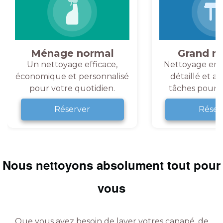
Ménage normal
Grand m
Un nettoyage efficace,
Nettoyage en 
économique et personnalisé
détaillé et a
pour votre quotidien.
tâches pour v
Réserver
Réser
Nous nettoyons absolument tout pour
vous
Que vous ayez besoin de laver votres canapé, de