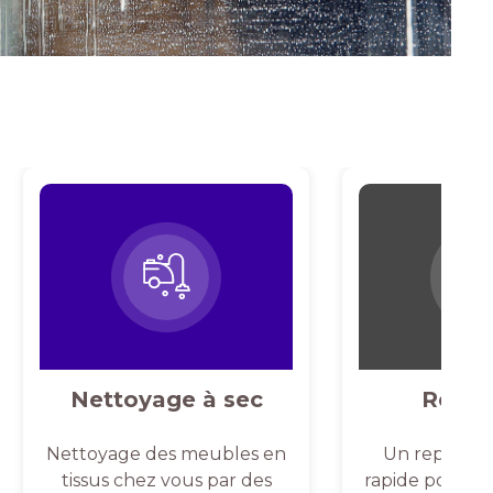
Nettoyage à sec
Repas
Nettoyage des meubles en
Un repassag
tissus chez vous par des
rapide pour un