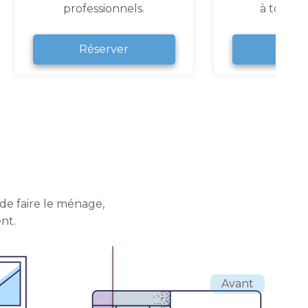
professionnels.
à tout 
Réserver
Rése
de faire le ménage,
nt.