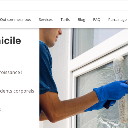
Qui sommes nous
Services
Tarifs
Blog
FAQ
Parrainage
reau
roissance !
idents corporels
c