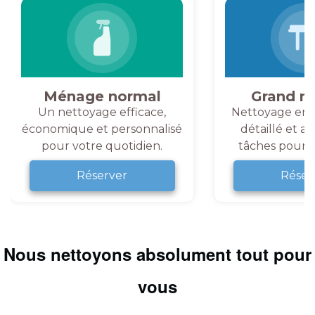
Ménage normal
Grand m
Un nettoyage efficace,
Nettoyage en 
économique et personnalisé
détaillé et a
pour votre quotidien.
tâches pour v
Réserver
Réser
Nous nettoyons absolument tout pour
vous