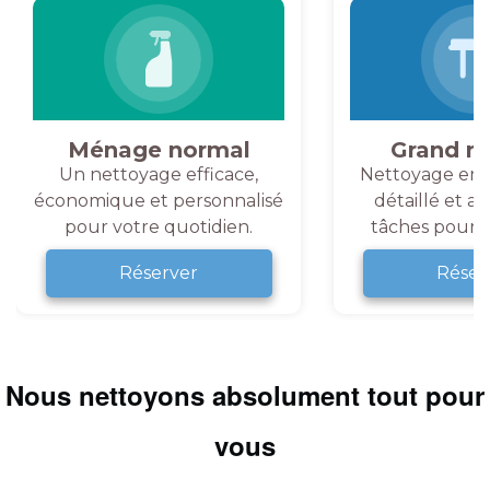
Ménage normal
Grand m
Un nettoyage efficace,
Nettoyage en 
économique et personnalisé
détaillé et a
pour votre quotidien.
tâches pour v
Réserver
Réser
Nous nettoyons absolument tout pour
vous