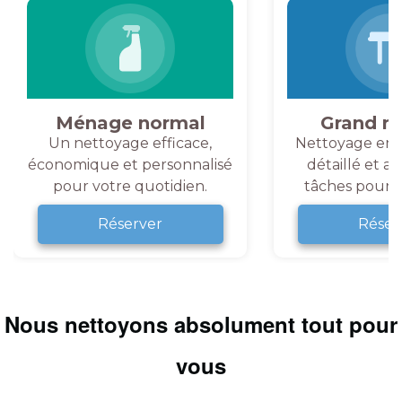
Ménage normal
Grand m
Un nettoyage efficace,
Nettoyage en 
économique et personnalisé
détaillé et a
pour votre quotidien.
tâches pour v
Réserver
Réser
Nous nettoyons absolument tout pour
vous