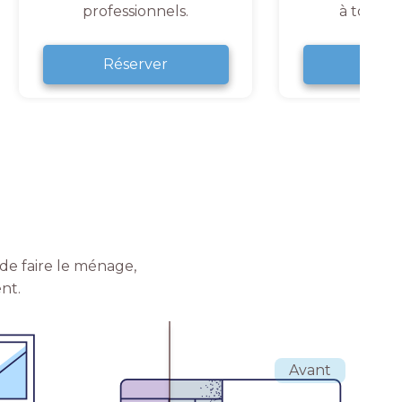
professionnels.
à tout 
Réserver
Rése
de faire le ménage,
nt.