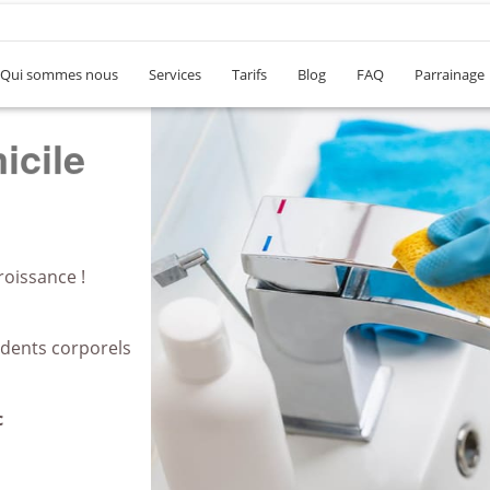
Qui sommes nous
Services
Tarifs
Blog
FAQ
Parrainage
reau
roissance !
idents corporels
c