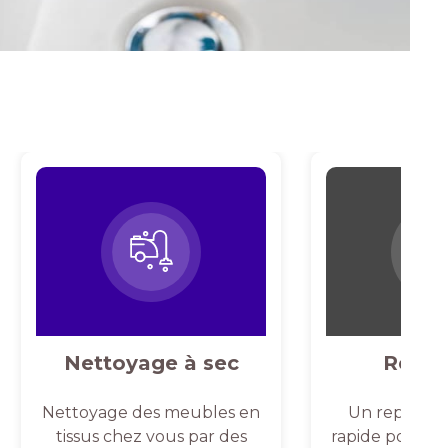
Nettoyage à sec
Repas
Nettoyage des meubles en
Un repassag
tissus chez vous par des
rapide pour un