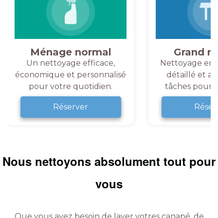
Ménage normal
Grand m
Un nettoyage efficace,
Nettoyage en 
économique et personnalisé
détaillé et a
pour votre quotidien.
tâches pour v
Réserver
Réser
Nous nettoyons absolument tout pour
vous
Que vous ayez besoin de laver votres canapé, de