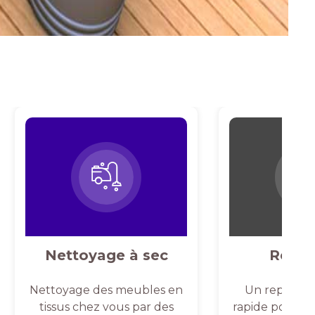
Nettoyage à sec
Repas
Nettoyage des meubles en
Un repassag
tissus chez vous par des
rapide pour un