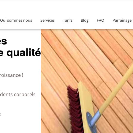
Qui sommes nous
Services
Tarifs
Blog
FAQ
Parrainage
es
 qualité
roissance !
idents corporels
c