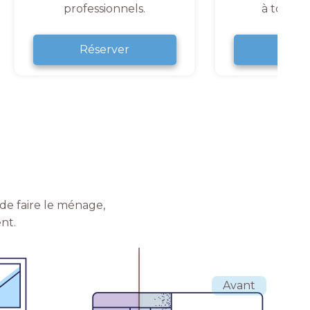
professionnels.
à tout 
Réserver
Rése
de faire le ménage,
nt.