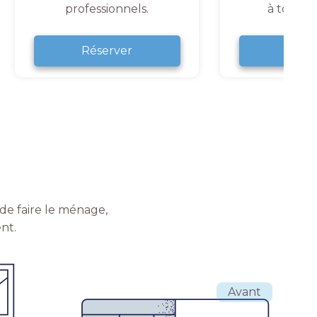
professionnels.
à tout 
Réserver
Rése
de faire le ménage,
nt.