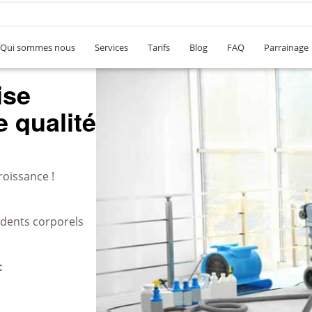
Qui sommes nous
Services
Tarifs
Blog
FAQ
Parrainage
ise
 qualité
roissance !
idents corporels
c