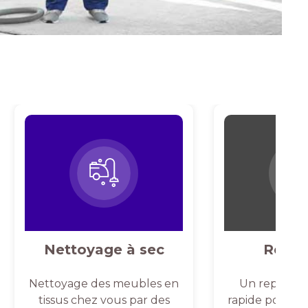
Nettoyage à sec
Repas
Nettoyage des meubles en
Un repassag
tissus chez vous par des
rapide pour un