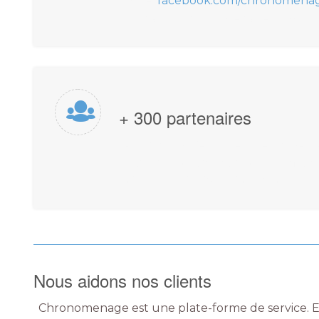
ligne,
facebook.com/chronomena
contact@chronomenage.com.
+ 300 partenaires
Pour nous, c’est quelque chose d
d’avoir des partenaires de confi
sélectionnés, évalués après chaq
Nous aidons nos clients
Chronomenage est une plate-forme de service. E