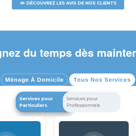
DÉCOUVREZ LES AVIS DE NOS CLIENTS
nez du temps dès mainte
Ménage À Domicile
Tous Nos Services
Services pour
Services pour
Particuliers
Professionnels