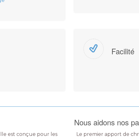
ge
, ou
Rabat, Mar
Facilité
e primordiale que
La seule 
ance rigoureusement
facilemen
ue séance.
n'a jamais
Nous aidons nos pa
lle est conçue pour les
Le premier apport de chr