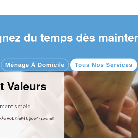
nez du temps dès mainte
Ménage À Domicile
Tous Nos Services
 Valeurs
ment simple:
de nos clients pour que les