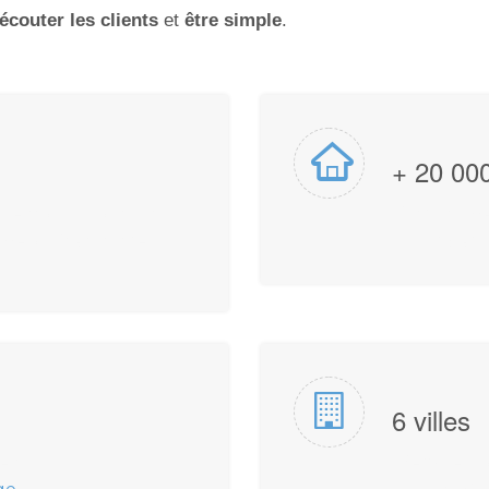
écouter les clients
et
être
simple
.
+ 20 00
ents, qu'il soit un
Chronomena
e s'il était notre
pour gard
6 villes
 en
Service di