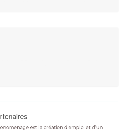
rakech, Agadir, Ell jadida, Mohammadia.
plateforme en ligne qui permet de réserver
t une femme de ménage, un plombier...Cela
 été aussi facile et transparent
rtenaires
onomenage est la création d’emploi et d’un