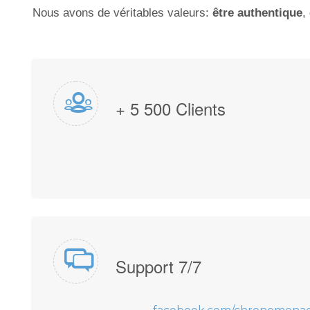
Nous avons de véritables valeurs:
être authentique
,
+ 5 500 Clients
Nous considérons chacun de nos cli
particulier ou une entreprise comm
seul client.
Support 7/7
Disponible au 06 25 81 02 47, Chat