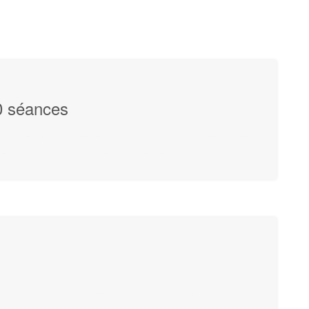
0 séances
ge sait à quelle point le travail d'une mère
er sa maison propre peut être compliqué.
sponible dans 6 vilels du Maroc, Casablanca,