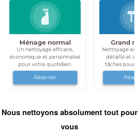
Ménage normal
Grand m
Un nettoyage efficace,
Nettoyage en 
économique et personnalisé
détaillé et a
pour votre quotidien.
tâches pour v
Réserver
Réser
Nous nettoyons absolument tout pour
vous