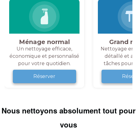
Ménage normal
Grand m
Un nettoyage efficace,
Nettoyage en 
économique et personnalisé
détaillé et a
pour votre quotidien.
tâches pour v
Réserver
Réser
Nous nettoyons absolument tout pour
vous