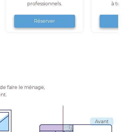
professionnels.
à tout 
Réserver
Rése
de faire le ménage,
nt.