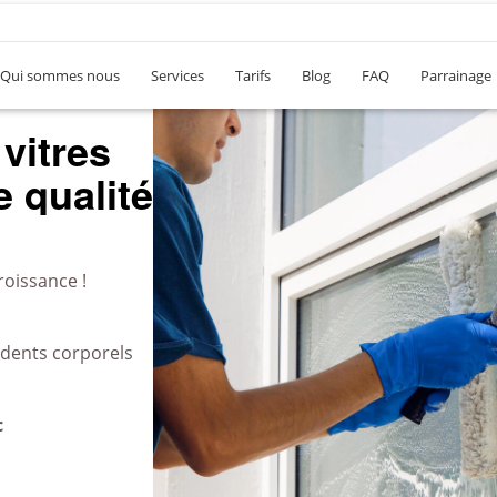
Qui sommes nous
Services
Tarifs
Blog
FAQ
Parrainage
vitres
 qualité
roissance !
idents corporels
c