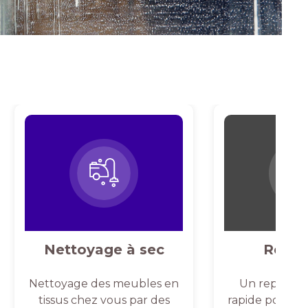
Nettoyage à sec
Repas
Nettoyage des meubles en
Un repassag
tissus chez vous par des
rapide pour un