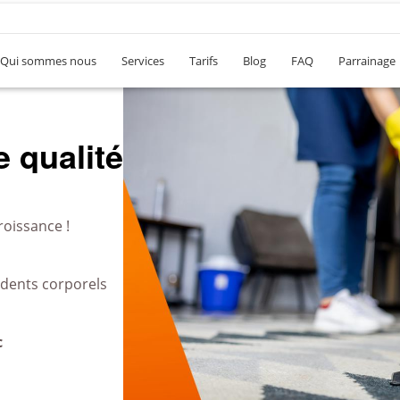
Qui sommes nous
Services
Tarifs
Blog
FAQ
Parrainage
 qualité
roissance !
idents corporels
c