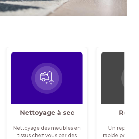
Nettoyage à sec
Repas
Nettoyage des meubles en
Un repassag
tissus chez vous par des
rapide pour un