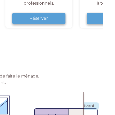
professionnels.
à tout 
Réserver
Rése
de faire le ménage,
nt.