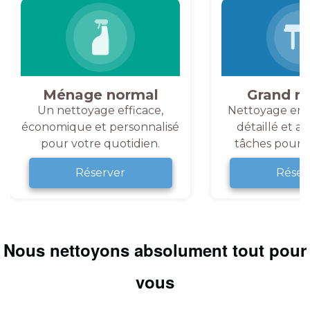
Ménage normal
Grand m
Un nettoyage efficace,
Nettoyage en 
économique et personnalisé
détaillé et a
pour votre quotidien.
tâches pour v
Réserver
Réser
Nous nettoyons absolument tout pour
vous