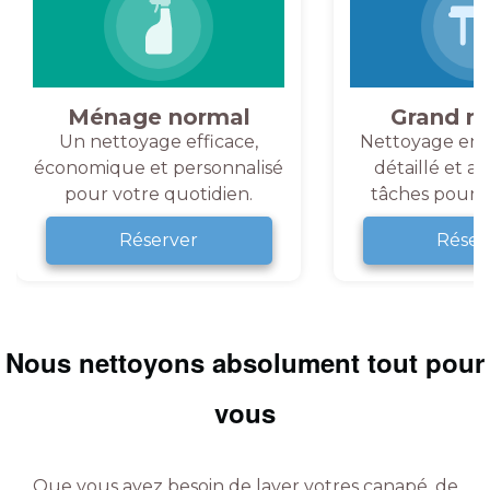
Ménage normal
Grand m
Un nettoyage efficace,
Nettoyage en 
économique et personnalisé
détaillé et a
pour votre quotidien.
tâches pour v
Réserver
Réser
Nous nettoyons absolument tout pour
vous
Que vous ayez besoin de laver votres canapé, de