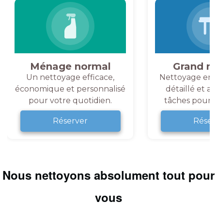
Ménage normal
Grand m
Un nettoyage efficace,
Nettoyage en 
économique et personnalisé
détaillé et a
pour votre quotidien.
tâches pour v
Réserver
Réser
Nous nettoyons absolument tout pour
vous