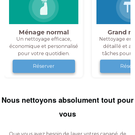
Ménage normal
Grand m
Un nettoyage efficace,
Nettoyage en 
économique et personnalisé
détaillé et a
pour votre quotidien.
tâches pour v
Réserver
Réser
Nous nettoyons absolument tout pour
vous
Que vous ayez besoin de laver votres canapé, de