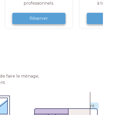
professionnels.
à tout 
Réserver
Rése
de faire le ménage,
nt.