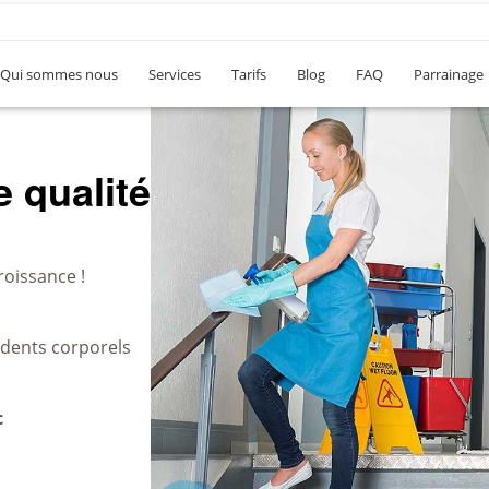
Qui sommes nous
Services
Tarifs
Blog
FAQ
Parrainage
 qualité
roissance !
idents corporels
c