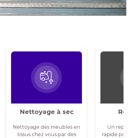
Nettoyage à sec
Repas
Nettoyage des meubles en
Un repassag
tissus chez vous par des
rapide pour un