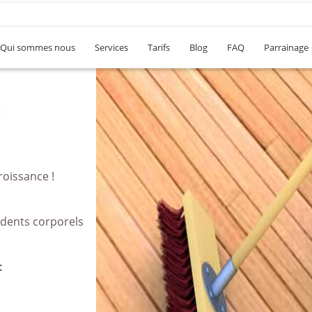
Qui sommes nous
Services
Tarifs
Blog
FAQ
Parrainage
u
roissance !
idents corporels
c