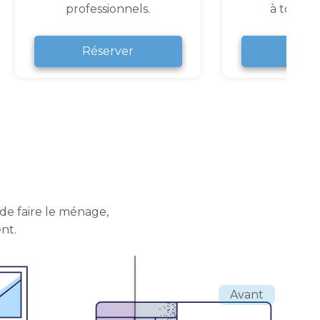
professionnels.
à tout 
Réserver
Rése
de faire le ménage,
nt.