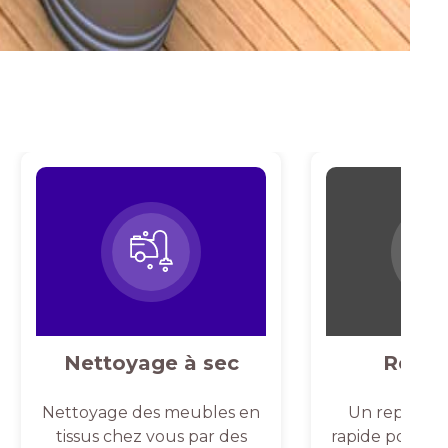
Nettoyage à sec
Repas
Nettoyage des meubles en
Un repassag
tissus chez vous par des
rapide pour un