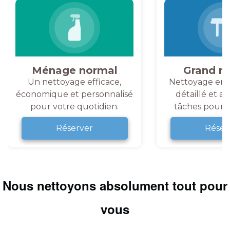
Ménage normal
Grand m
Un nettoyage efficace,
Nettoyage en 
économique et personnalisé
détaillé et a
pour votre quotidien.
tâches pour v
Réserver
Réser
Nous nettoyons absolument tout pour
vous