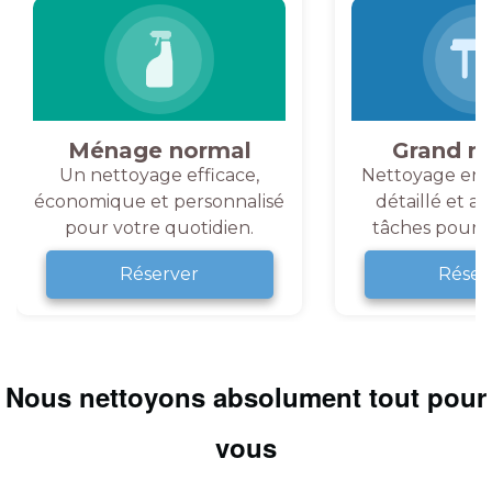
Ménage normal
Grand m
Un nettoyage efficace,
Nettoyage en 
économique et personnalisé
détaillé et a
pour votre quotidien.
tâches pour v
Réserver
Réser
Nous nettoyons absolument tout pour
vous