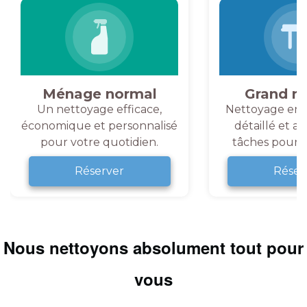
Ménage normal
Grand m
Un nettoyage efficace,
Nettoyage en 
économique et personnalisé
détaillé et a
pour votre quotidien.
tâches pour v
Réserver
Réser
Nous nettoyons absolument tout pour
vous