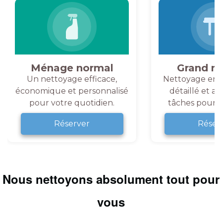
Ménage normal
Grand m
Un nettoyage efficace,
Nettoyage en 
économique et personnalisé
détaillé et a
pour votre quotidien.
tâches pour v
Réserver
Réser
Nous nettoyons absolument tout pour
vous