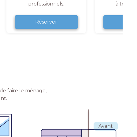
professionnels.
à tout 
Réserver
Rése
de faire le ménage,
nt.