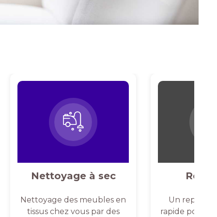
Nettoyage à sec
Repas
Nettoyage des meubles en
Un repassag
tissus chez vous par des
rapide pour un