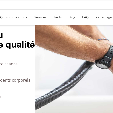
Qui sommes nous
Services
Tarifs
Blog
FAQ
Parrainage
u
 qualité
roissance !
idents corporels
c