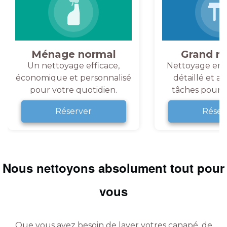
Ménage normal
Grand m
Un nettoyage efficace,
Nettoyage en 
économique et personnalisé
détaillé et a
pour votre quotidien.
tâches pour v
Réserver
Réser
Nous nettoyons absolument tout pour
vous
Que vous ayez besoin de laver votres canapé, de