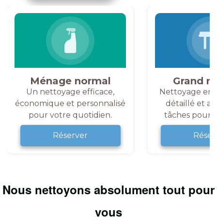
Ménage normal
Grand m
Un nettoyage efficace,
Nettoyage en 
économique et personnalisé
détaillé et a
pour votre quotidien.
tâches pour v
Réserver
Réser
Nous nettoyons absolument tout pour
vous