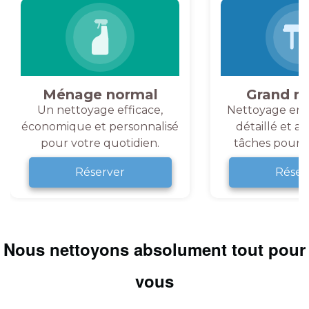
Ménage normal
Grand m
Un nettoyage efficace,
Nettoyage en 
économique et personnalisé
détaillé et a
pour votre quotidien.
tâches pour v
Réserver
Réser
Nous nettoyons absolument tout pour
vous