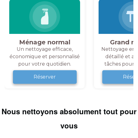
Ménage normal
Grand m
Un nettoyage efficace,
Nettoyage en 
économique et personnalisé
détaillé et a
pour votre quotidien.
tâches pour v
Réserver
Réser
Nous nettoyons absolument tout pour
vous