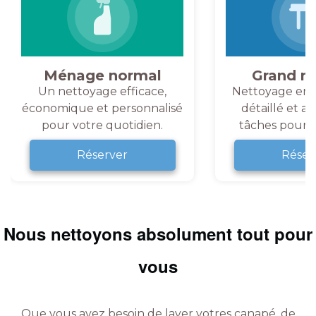
Ménage normal
Grand m
Un nettoyage efficace,
Nettoyage en 
économique et personnalisé
détaillé et a
pour votre quotidien.
tâches pour v
Réserver
Réser
Nous nettoyons absolument tout pour
vous
Que vous ayez besoin de laver votres canapé, de