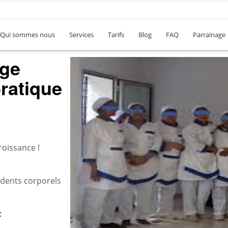
Qui sommes nous
Services
Tarifs
Blog
FAQ
Parrainage
ge
ratique
roissance !
idents corporels
c