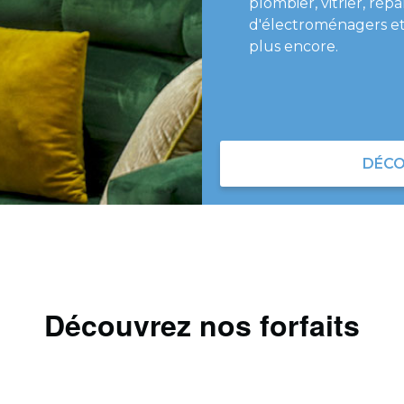
plombier, vitrier, répa
d'électroménagers et
plus encore.
DÉCO
Découvrez nos forfaits