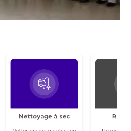
Nettoyage à sec
Repas
Nettoyage des meubles en
Un repassag