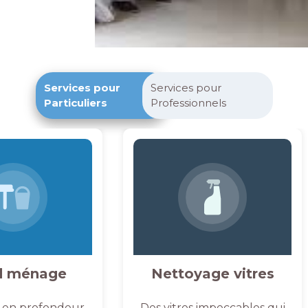
Services pour
Services pour
Particuliers
Professionnels
d ménage
Nettoyage vitres
 en profondeur,
Des vitres impeccables qui