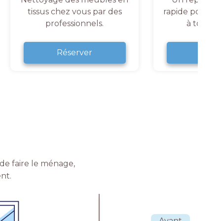
tissus chez vous par des
rapide pour un
professionnels.
à tout 
Réserver
Rése
de faire le ménage,
nt.