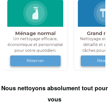
Ménage normal
Grand m
Un nettoyage efficace,
Nettoyage en 
économique et personnalisé
détaillé et a
pour votre quotidien.
tâches pour v
Réserver
Réser
Nous nettoyons absolument tout pour
vous