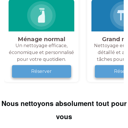
Ménage normal
Grand m
Un nettoyage efficace,
Nettoyage en 
économique et personnalisé
détaillé et a
pour votre quotidien.
tâches pour v
Réserver
Réser
Nous nettoyons absolument tout pour
vous