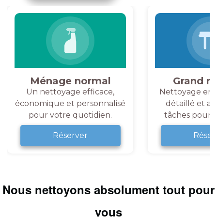
Ménage normal
Grand m
Un nettoyage efficace,
Nettoyage en 
économique et personnalisé
détaillé et a
pour votre quotidien.
tâches pour v
Réserver
Réser
Nous nettoyons absolument tout pour
vous