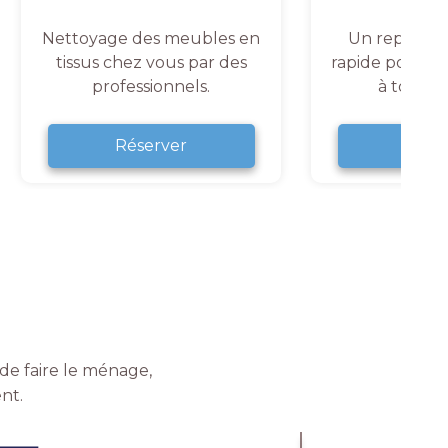
Nettoyage des meubles en
Un repassag
tissus chez vous par des
rapide pour un
professionnels.
à tout 
Réserver
Rése
de faire le ménage,
nt.