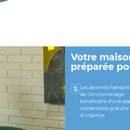
Votre maison
préparée po
Les abonnés hebdom
de Chronomenage
bénéficient d'une ass
résidentielle gratuite
d'urgence.