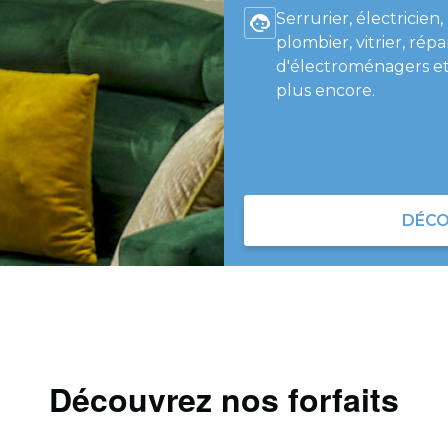
Serrurier, électricien,
plombier, vitrier, répa
d'électroménagers et
plus encore.
DÉCO
Découvrez nos forfaits