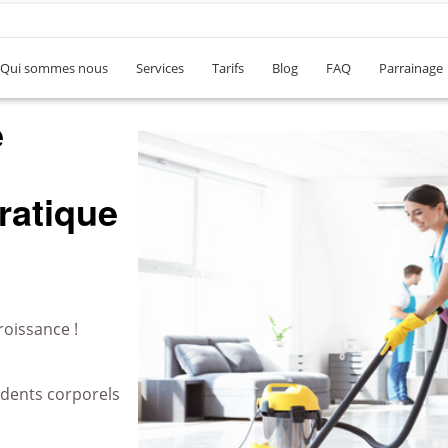
Qui sommes nous
Services
Tarifs
Blog
FAQ
Parrainage
e
ratique
roissance !
idents corporels