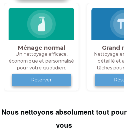
Ménage normal
Grand m
Un nettoyage efficace,
Nettoyage en 
économique et personnalisé
détaillé et a
pour votre quotidien.
tâches pour v
Réserver
Réser
Nous nettoyons absolument tout pour
vous